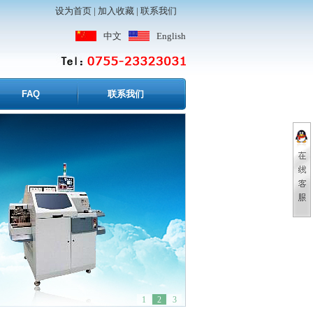
设为首页
|
加入收藏
|
联系我们
中文
English
FAQ
联系我们
1
2
3