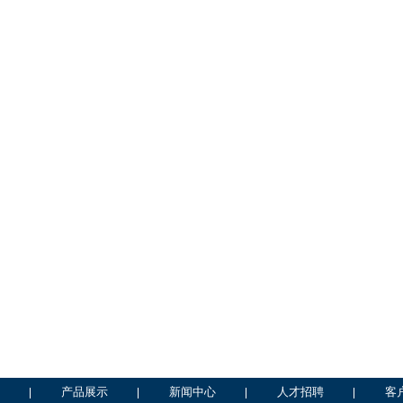
产品展示
新闻中心
人才招聘
客