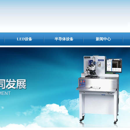
LED设备
半导体设备
新闻中心