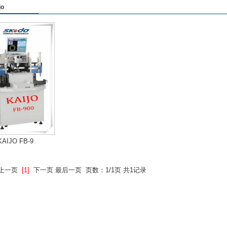
jo
KAIJO FB-9
上一页
[1]
下一页
最后一页
页数：1/1页
共1记录